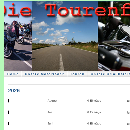
Home
Unsere Motorräder
Touren
Unsere Urlaubsrei
2026
August
0 Einträge
(g
Juli
0 Einträge
(g
Juni
0 Einträge
(g