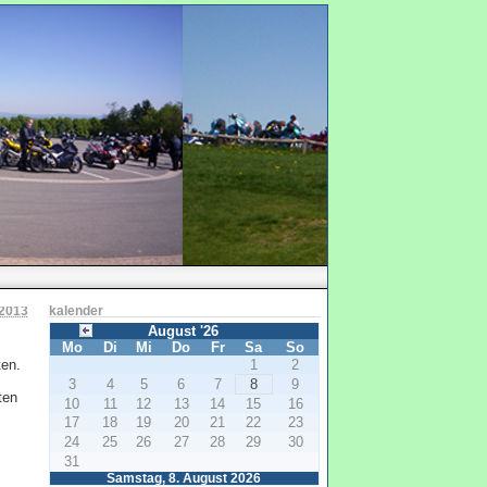
 2013
kalender
August '26
Mo
Di
Mi
Do
Fr
Sa
So
ten.
1
2
3
4
5
6
7
8
9
ten
10
11
12
13
14
15
16
17
18
19
20
21
22
23
24
25
26
27
28
29
30
31
Samstag, 8. August 2026