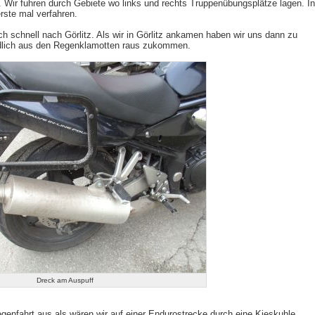
 Wir fuhren durch Gebiete wo links und rechts Truppenübungsplätze lagen. In
ste mal verfahren.
ch schnell nach Görlitz. Als wir in Görlitz ankamen haben wir uns dann zu
ndlich aus den Regenklamotten raus zukommen.
Dreck am Auspuff
enfahrt aus als wären wir auf einer Endurostrecke durch eine Kieskuhle