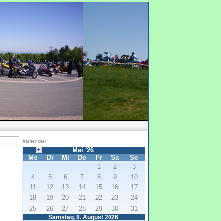
kalender
Mai '26
Mo
Di
Mi
Do
Fr
Sa
So
1
2
3
4
5
6
7
8
9
10
11
12
13
14
15
16
17
18
19
20
21
22
23
24
25
26
27
28
29
30
31
Samstag, 8. August 2026